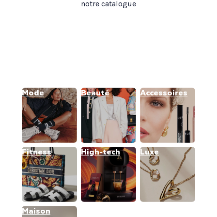
notre catalogue
Mode
Beauté
Accessoires
Fitness
High-tech
Luxe
Maison